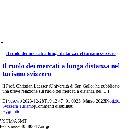
Il ruolo dei mercati a lunga distanza nel turismo svizzero
Il ruolo dei mercati a lunga distanza nel
turismo svizzero
Il Prof. Christian Laesser (Università di San Gallo) ha pubblicato
una breve relazione sul ruolo dei mercati a distanza nel [...]
Di
vescwp
|
2023-12-28T19:12:47+01:00
23. Marzo 2023
|
Notizie
,
su
Svizzera Turismo
|
Commenti disabilitati
Il
leggi tutto
ruolo
VSTM/ASMT
dei
Feldstrasse 40,
8004 Zurigo
mercati