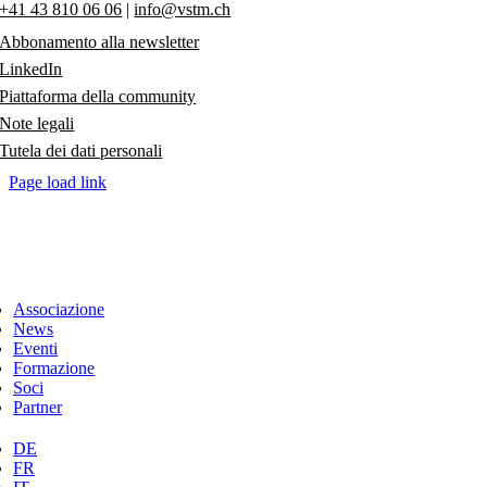
+41 43 810 06 06
|
info@vstm.ch
a
lunga
Abbonamento alla newsletter
distanza
LinkedIn
nel
turismo
Piattaforma della community
svizzero
Note legali
Tutela dei dati personali
Page load link
Associazione
News
Eventi
Formazione
Soci
Partner
DE
FR