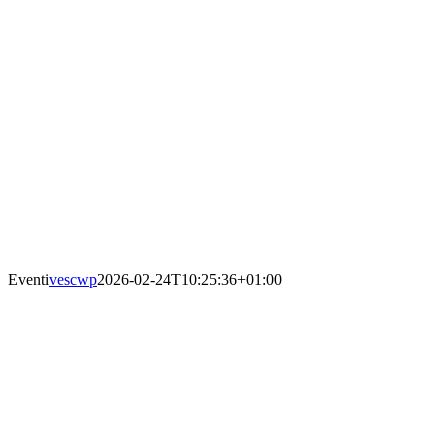
Salta
al
contenuto
Eventi
vescwp
2026-02-24T10:25:36+01:00