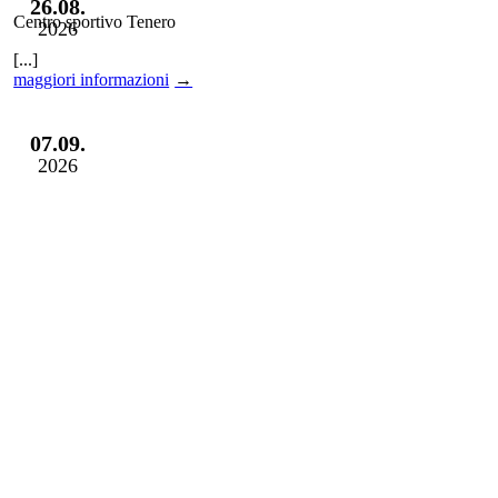
26.08.
Centro sportivo Tenero
2026
[...]
maggiori informazioni
07.09.
2026