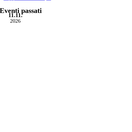
Eventi passati
11.11.
2026