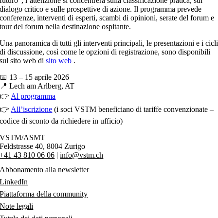
futuro”, l’attenzione si concentrerà sulla classificazione pratica, sul
dialogo critico e sulle prospettive di azione. Il programma prevede
conferenze, interventi di esperti, scambi di opinioni, serate del forum e
tour del forum nella destinazione ospitante.
Una panoramica di tutti gli interventi principali, le presentazioni e i cicl
di discussione, così come le opzioni di registrazione, sono disponibili
sul sito web di
sito web
.
📅 13 – 15 aprile 2026
📍 Lech am Arlberg, AT
👉
Al programma
👉
All’iscrizione
(i soci VSTM beneficiano di tariffe convenzionate –
codice di sconto da richiedere in ufficio)
VSTM/ASMT
Feldstrasse 40,
8004 Zurigo
+41 43 810 06 06
|
info@vstm.ch
Abbonamento alla newsletter
LinkedIn
Piattaforma della community
Note legali