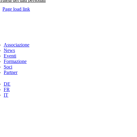
Tutela dei dati personali
Page load link
Associazione
News
Eventi
Formazione
Soci
Partner
DE
FR
IT
Torna
in
cima