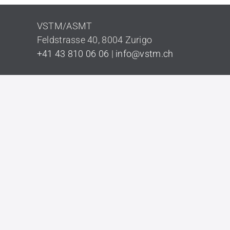
VSTM/ASMT
Feldstrasse 40,
8004 Zurigo
+41 43 810 06 06
|
info@vstm.ch