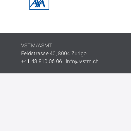
VSTM/ASMT
Feldstrasse 40,
8004 Zurigo
+41 43 810 06 06
|
info@vstm.ch