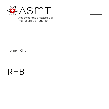
Salta
al
contenuto
Home
»
RHB
RHB