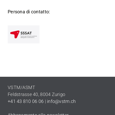
Persona di contatto:
VSTM/ASMT
Feldstrasse 40,
8004 Zurigo
+41 43 810 06 06
|
info@vstm.ch