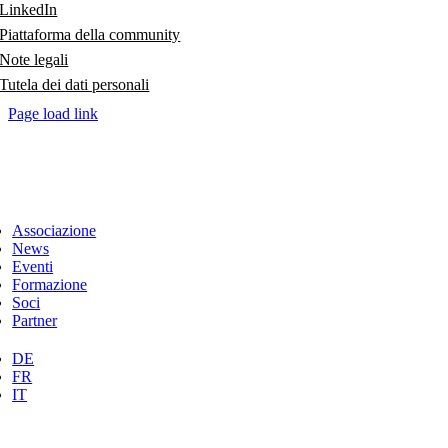
LinkedIn
Piattaforma della community
Note legali
Tutela dei dati personali
Page load link
Associazione
News
Eventi
Formazione
Soci
Partner
DE
FR
IT
Torna