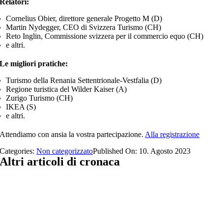
Relatori:
Cornelius Obier, direttore generale Progetto M (D)
Martin Nydegger, CEO di Svizzera Turismo (CH)
Reto Inglin, Commissione svizzera per il commercio equo (CH)
e altri.
Le migliori pratiche:
Turismo della Renania Settentrionale-Vestfalia (D)
Regione turistica del Wilder Kaiser (A)
Zurigo Turismo (CH)
IKEA (S)
e altri.
Attendiamo con ansia la vostra partecipazione.
Alla registrazione
Categories:
Non categorizzato
Published On: 10. Agosto 2023
Altri articoli di cronaca