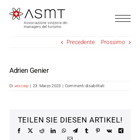
Salta
al
contenuto
Precedente
Prossimo
Adrien Genier
su
Di
vescwp
|
23. Marzo 2023
|
Commenti disabilitati
Adrien
Genier
TEILEN SIE DIESEN ARTIKEL!
Facebook
X
Reddit
LinkedIn
WhatsApp
Telegram
Tumblr
Pinterest
Vk
Xing
Email