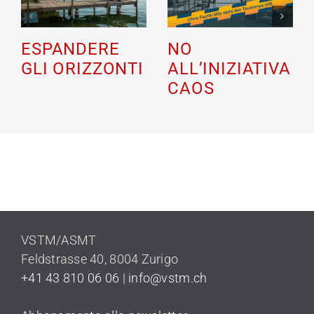
ESPANDERE
NO
GLI ORIZZONTI
ALL’INIZIATIVA
CAOS
VSTM/ASMT
Feldstrasse 40,
8004 Zurigo
+41 43 810 06 06
|
info@vstm.ch