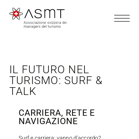
Salta
al
contenuto
IL FUTURO NEL
TURISMO: SURF &
TALK
CARRIERA, RETE E
NAVIGAZIONE
Surf e carriera: vanno d’accordo?