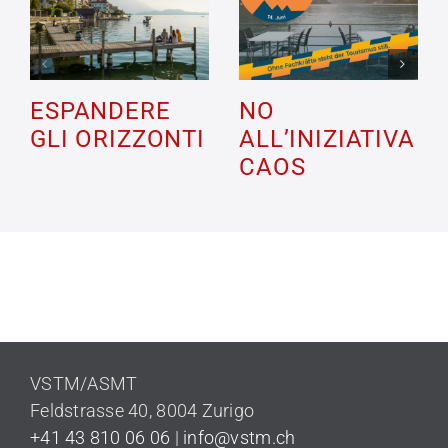
ESPANDERE
NO
GLI ORIZZONTI
ALL’INIZIATIVA
CAOS
VSTM/ASMT
Feldstrasse 40,
8004 Zurigo
+41 43 810 06 06
|
info@vstm.ch