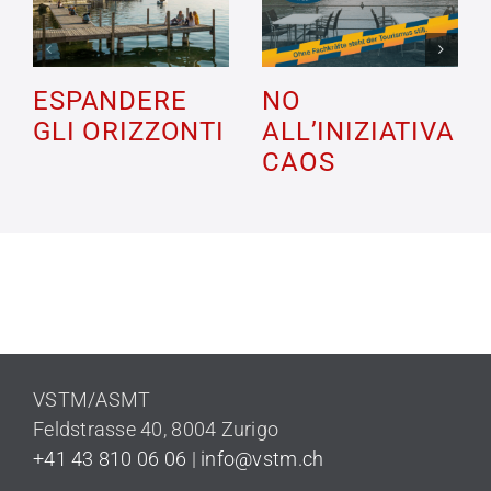
ESPANDERE
NO
GLI ORIZZONTI
ALL’INIZIATIVA
CAOS
VSTM/ASMT
Feldstrasse 40,
8004 Zurigo
+41 43 810 06 06
|
info@vstm.ch