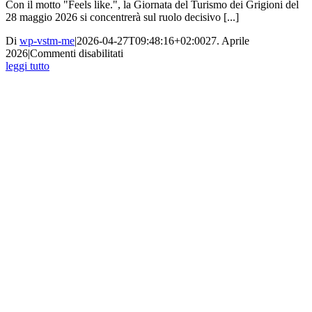
Con il motto "Feels like.", la Giornata del Turismo dei Grigioni del
28 maggio 2026 si concentrerà sul ruolo decisivo [...]
Di
wp-vstm-me
|
2026-04-27T09:48:16+02:00
27. Aprile
su
2026
|
Commenti disabilitati
Giornata
leggi tutto
del
turismo
dei
Grigioni