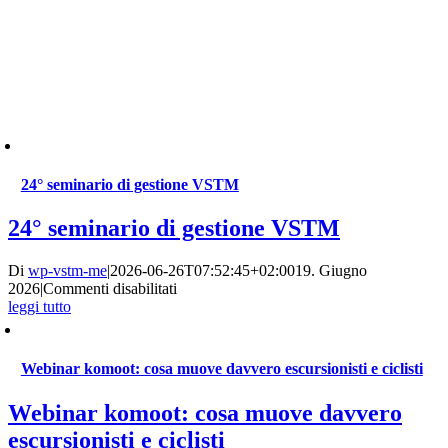
24° seminario di gestione VSTM
24° seminario di gestione VSTM
Di
wp-vstm-me
|
2026-06-26T07:52:45+02:00
19. Giugno
su
2026
|
Commenti disabilitati
24°
leggi tutto
seminario
di
gestione
Webinar komoot: cosa muove davvero escursionisti e ciclisti
VSTM
Webinar komoot: cosa muove davvero
escursionisti e ciclisti