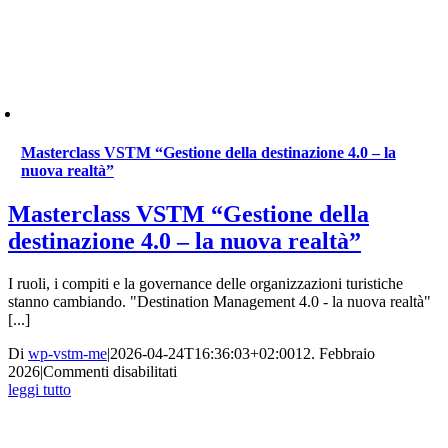
Masterclass VSTM “Gestione della destinazione 4.0 – la
nuova realtà”
Masterclass VSTM “Gestione della
destinazione 4.0 – la nuova realtà”
I ruoli, i compiti e la governance delle organizzazioni turistiche
stanno cambiando. "Destination Management 4.0 - la nuova realtà"
[...]
Di
wp-vstm-me
|
2026-04-24T16:36:03+02:00
12. Febbraio
su
2026
|
Commenti disabilitati
Masterclass
leggi tutto
VSTM
“Gestione
della