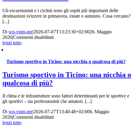
Gli escursionisti e i ciclisti sono gli ospiti più importanti delle
destinazioni svizzere in primavera, estate e autunno. Cosa cercano?
[...]
Di
wp-vstm-me
|
2026-07-07T13:23:30+02:00
26. Maggio
su
2026
|
Commenti disabilitati
Webinar
leggi tutto
komoot:
cosa
muove
Turismo sportivo in Ticino: una nicchia o qualcosa di più?
davvero
escursionisti
Turismo sportivo in Ticino: una nicchia o
e
ciclisti
qualcosa di più?
Il clima e le infrastrutture sono fattori determinanti per le sportive e
gli sportivi – sia professionisti che amatori. [...]
Di
wp-vstm-me
|
2026-07-27T13:40:48+02:00
6. Maggio
su
2026
|
Commenti disabilitati
Turismo
leggi tutto
sportivo
in