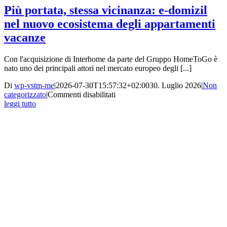
Più portata, stessa vicinanza: e-domizil
nel nuovo ecosistema degli appartamenti
vacanze
Con l'acquisizione di Interhome da parte del Gruppo HomeToGo è
nato uno dei principali attori nel mercato europeo degli [...]
Di
wp-vstm-me
|
2026-07-30T15:57:32+02:00
30. Luglio 2026
|
Non
su
categorizzato
|
Commenti disabilitati
Più
leggi tutto
portata,
stessa
vicinanza:
e-
domizil
nel
nuovo
ecosistema
degli
appartamenti
vacanze