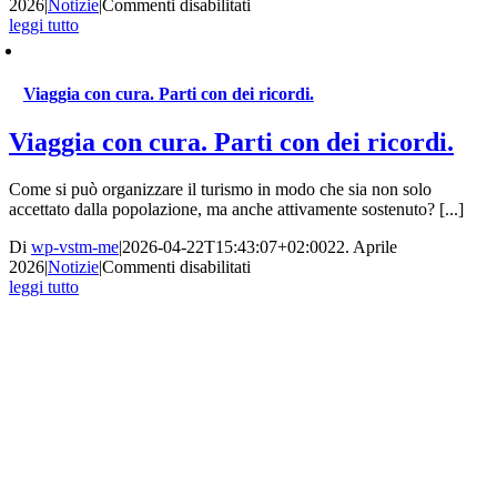
su
2026
|
Notizie
|
Commenti disabilitati
Eletti
leggi tutto
tre
nuovi
membri
Viaggia con cura. Parti con dei ricordi.
del
consiglio
Viaggia con cura. Parti con dei ricordi.
di
amministrazione
Come si può organizzare il turismo in modo che sia non solo
accettato dalla popolazione, ma anche attivamente sostenuto? [...]
Di
wp-vstm-me
|
2026-04-22T15:43:07+02:00
22. Aprile
su
2026
|
Notizie
|
Commenti disabilitati
Viaggia
leggi tutto
con
cura.
Parti
con
dei
ricordi.