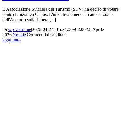
L'Associazione Svizzera del Turismo (STV) ha deciso di votare
contro l'Iniziativa Chaos. L'iniziativa chiede la cancellazione
dell'Accordo sulla Libera [...]
Di
wp-vstm-me
|
2026-04-24T16:34:00+02:00
23. Aprile
su
2026
|
Notizie
|
Commenti disabilitati
NO
leggi tutto
all’Iniziativa
Caos