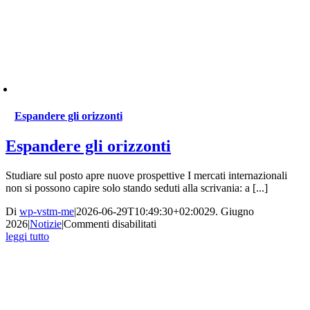
Espandere gli orizzonti
Espandere gli orizzonti
Studiare sul posto apre nuove prospettive I mercati internazionali
non si possono capire solo stando seduti alla scrivania: a [...]
Di
wp-vstm-me
|
2026-06-29T10:49:30+02:00
29. Giugno
su
2026
|
Notizie
|
Commenti disabilitati
Espandere
leggi tutto
gli
orizzonti