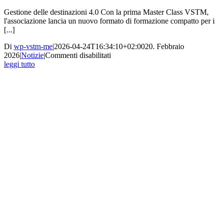
Gestione delle destinazioni 4.0 Con la prima Master Class VSTM,
l'associazione lancia un nuovo formato di formazione compatto per i
[...]
Di
wp-vstm-me
|
2026-04-24T16:34:10+02:00
20. Febbraio
su
2026
|
Notizie
|
Commenti disabilitati
1.
leggi tutto
MASTER
CLASS
VSTM