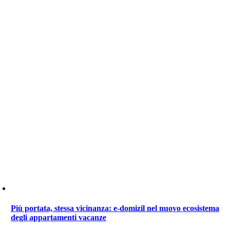
Più portata, stessa vicinanza: e-domizil nel nuovo ecosistema
degli appartamenti vacanze