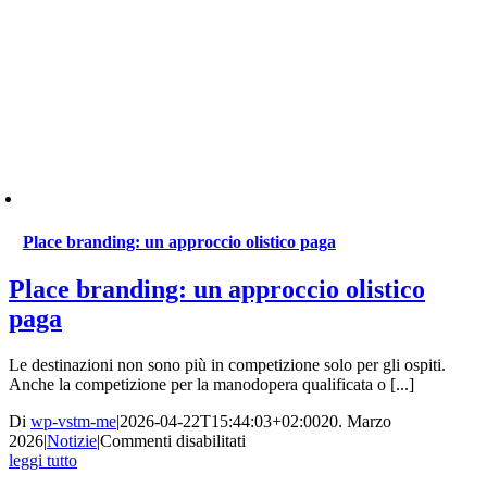
Place branding: un approccio olistico paga
Place branding: un approccio olistico
paga
Le destinazioni non sono più in competizione solo per gli ospiti.
Anche la competizione per la manodopera qualificata o [...]
Di
wp-vstm-me
|
2026-04-22T15:44:03+02:00
20. Marzo
su
2026
|
Notizie
|
Commenti disabilitati
Place
leggi tutto
branding: