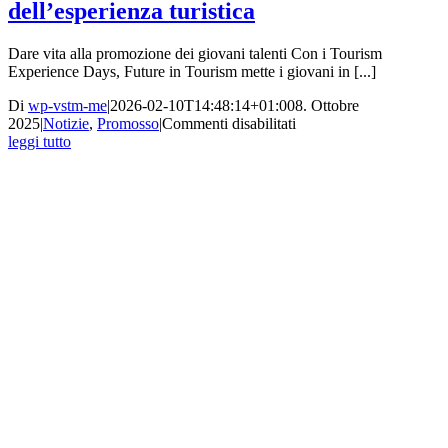
dell’esperienza turistica
Dare vita alla promozione dei giovani talenti Con i Tourism
Experience Days, Future in Tourism mette i giovani in [...]
Di
wp-vstm-me
|
2026-02-10T14:48:14+01:00
8. Ottobre
su
2025
|
Notizie
,
Promosso
|
Commenti disabilitati
Futuro
leggi tutto
nel
turismo:
Giornate
dell’esperienza
turistica